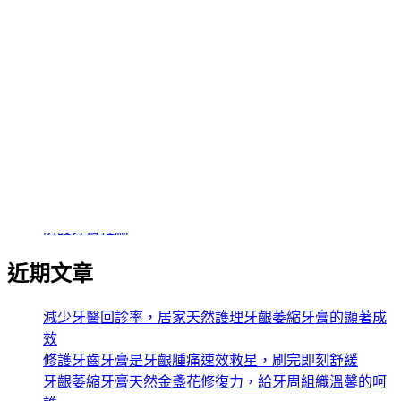
牙齦萎縮牙膏
牙齦萎縮要洗什麼牙膏
牙齦護理牙膏
琺瑯質修復凝膠
琺瑯質會再生嗎
益生菌牙膏
美白牙膏
蛀牙修復牙膏
蛀牙的新救星
護齦牙膏推薦
防護牙膏推薦
近期文章
減少牙醫回診率，居家天然護理牙齦萎縮牙膏的顯著成
效
修護牙齒牙膏是牙齦腫痛速效救星，刷完即刻舒緩
牙齦萎縮牙膏天然金盞花修復力，給牙周組織溫馨的呵