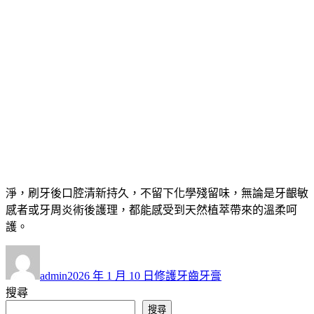
年輕不鬆動
牙周健康是牙齒穩固的基石，而化學成分牙膏常讓敏感牙齦雪
上加霜，這款
修護牙齒牙膏
以植萃修護為核心，採用義大利蠟
菊精油與迷迭香萃取，天然抗菌力幫助減少牙周細菌滋生，預
防牙齦發炎，添加水解膠原蛋白，為牙齦提供營養支持，增強
結締組織彈性，改善牙齦萎縮問題，獨創雙效清潔系統，結合
天然椰子油起泡劑與微米級軟質矽土，溫和去除牙結石，不傷
牙釉質，修護牙齒牙膏特別添加維生素E與維生素B5，深層滋
養牙齦細胞，加速受損組織修復，無滑劑配方讓泡沫易於沖
淨，刷牙後口腔清新持久，不留下化學殘留味，無論是牙齦敏
感者或牙周炎術後護理，都能感受到天然植萃帶來的溫柔呵
護。
作
發
分
者
佈
類
admin
2026 年 1 月 10 日
修護牙齒牙膏
日
搜尋
期:
搜尋