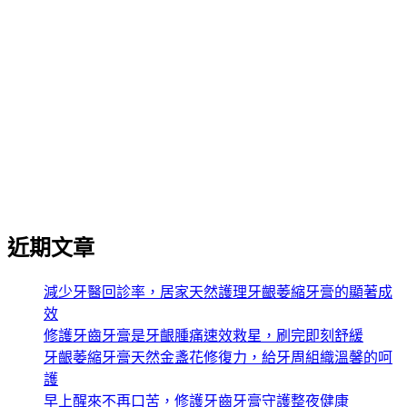
牙齦萎縮要洗什麼牙膏
牙齦護理牙膏
琺瑯質修復凝膠
琺瑯質會再生嗎
益生菌牙膏
美白牙膏
蛀牙修復牙膏
蛀牙的新救星
護齦牙膏推薦
防護牙膏推薦
近期文章
減少牙醫回診率，居家天然護理牙齦萎縮牙膏的顯著成
效
修護牙齒牙膏是牙齦腫痛速效救星，刷完即刻舒緩
牙齦萎縮牙膏天然金盞花修復力，給牙周組織溫馨的呵
護
早上醒來不再口苦，修護牙齒牙膏守護整夜健康