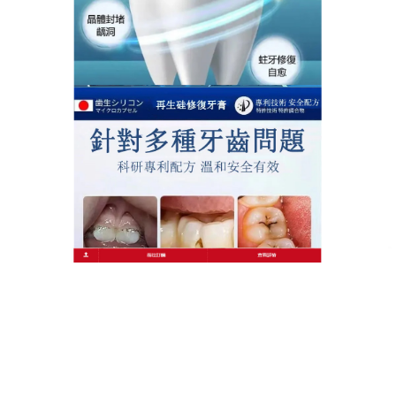
細菌繁殖，具有消炎收斂鎮靜的作用，預防牙周炎，
還有固齒的作用。CPC+IPMP，針對病原菌有殺菌作
用，預防齒肉炎。維他命E，牙齦萎縮牙膏能够促進牙
齦周圍的血液迴圈，活血，預防牙周病。
發
分
2024 年 9 月 29 日
牙齦萎縮牙膏
佈
類
日
期:
牙釉質修復牙膏促進牙齦血液
迴圈，保護健康牙齦
口腔護理經常是被人們所忽視的一個環節，牙齒不
好，小則影響吃美食時的享受，大則要花大筆的銀子
去四處就醫，
牙釉質修復牙膏
能够强健並保護牙齦，
徹底去除牙齒表面的牙菌斑，含有的維他命A和元素鋅
成分，能有效防止口腔潰瘍、牙齦出血及發炎等症