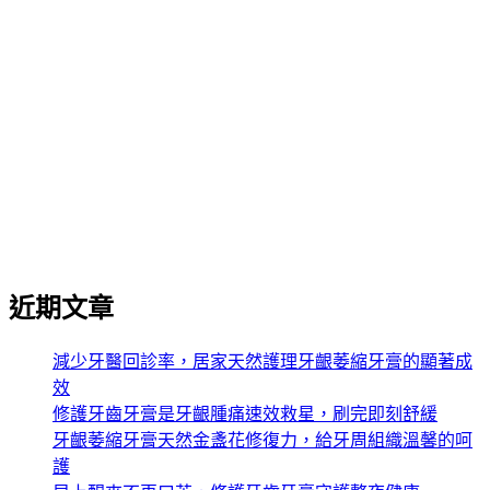
牙齦萎縮要洗什麼牙膏
牙齦護理牙膏
琺瑯質修復凝膠
琺瑯質會再生嗎
益生菌牙膏
美白牙膏
蛀牙修復牙膏
蛀牙的新救星
護齦牙膏推薦
防護牙膏推薦
近期文章
減少牙醫回診率，居家天然護理牙齦萎縮牙膏的顯著成
效
修護牙齒牙膏是牙齦腫痛速效救星，刷完即刻舒緩
牙齦萎縮牙膏天然金盞花修復力，給牙周組織溫馨的呵
護